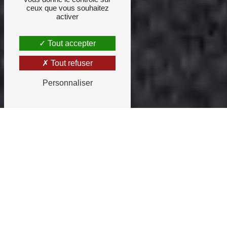
ceux que vous souhaitez
activer
Tout accepter
Tout refuser
Personnaliser
Amandine Falbet à Bordeaux
Certaines mutuelles prennent
en charge la séance
En fonction de votre mutuelle et de
votre niveau de garanties, vous pouvez
bénéficier d' une prise en charge totale