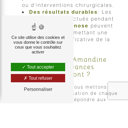
ou d'interventions chirurgicales.
Des résultats durables
: Les
changements effectués pendant
les séances d'
hypnose
peuvent
être durables, permettant une
Ce site utilise des cookies et
amélioration significative de la
vous donne le contrôle sur
qualité de vie.
ceux que vous souhaitez
activer
Pourquoi Choisir Amandine
Falbet pour vos Séances
Tout accepter
d'Hypnose à Lormont ?
Tout refuser
Chez Amandine Falbet, nous mettons
Personnaliser
l'accent sur l'individualisation de chaque
séance d'
hypnose
pour répondre aux
besoins uniques de chaque client. Notre
praticien expérimenté utilise une
approche personnalisée pour vous aider à
atteindre vos objectifs et à surmonter